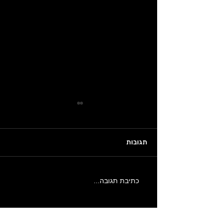
תגובות
כתיבת תגובה...
הכוח של הדמיות אדריכליות
בקבלת החלטות עיצוביות:
לאן העולם מתקדם?