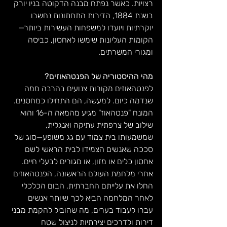
רצויות. כאשר נפתח מבנה הדקוטה בניו יורק 
בשנת 1884, הדירות התחתונות נחשבו 
יוקרתיות ויועדו למשפחות העשירות ביותר—
הקומות העליונות שימשו לאחסון, כביסה 
ומגורי המשרתים.
מהי ההיסטוריה של הפנטהאוזים?
לפנטהאוזים מקורות צנועים בהרבה ממה 
שנדמה כיום. למעשה, הם התחילו כמחסנים. 
המונח "פנטהאוז" מגיע מהמאה ה-16 והוא 
שילוב של צרפתית עתיקה ואנגלית, 
שמשמעותו בית צמוד עם גג משופע—סוג של 
סככה שאנשים הצמידו לבית הראשי לשם 
אחסון כלים או מזון, או מגורים לבעלי חיים. 
אחרי מלחמת העולם הראשונה, הפנטהאוזים 
החלו את עלייתם החברתית. הבום הכלכלי 
לאחר המלחמה הביא לכך שיותר אנשים 
עברו לעבוד בערים, מה שהוביל להקמת מבני 
דירות ולדרכים יצירתיות לניצול שטח 