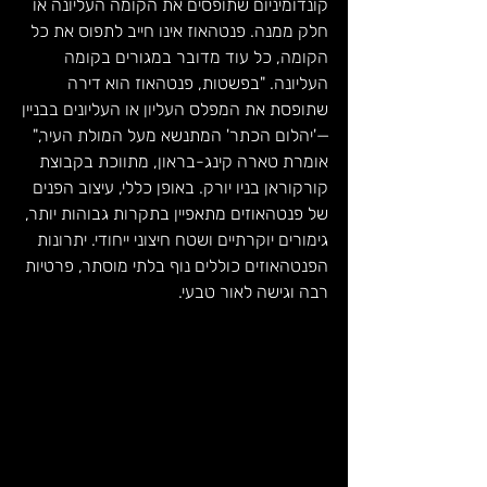
קונדומיניום שתופסים את הקומה העליונה או 
חלק ממנה. פנטהאוז אינו חייב לתפוס את כל 
הקומה, כל עוד מדובר במגורים בקומה 
העליונה. "בפשטות, פנטהאוז הוא דירה 
שתופסת את המפלס העליון או העליונים בבניין
—'יהלום הכתר' המתנשא מעל המולת העיר," 
אומרת טארה קינג-בראון, מתווכת בקבוצת 
קורקוראן בניו יורק. באופן כללי, עיצוב הפנים 
של פנטהאוזים מתאפיין בתקרות גבוהות יותר, 
גימורים יוקרתיים ושטח חיצוני ייחודי. יתרונות 
הפנטהאוזים כוללים נוף בלתי מוסתר, פרטיות 
רבה וגישה לאור טבעי.