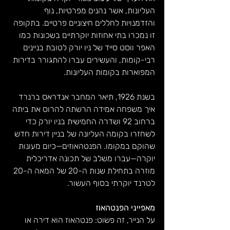
העליונות, אשר נהנים מפרטיות, נוף 
והזדמנויות לחללים חיצוניים פרטיים. בתקופה 
זו נמכרו בתי אחוזות יוקרתיים בשכונות כמו 
האפר ווסט סייד של ניו יורק לטובת בניינים 
רבי-קומות, והעשירים עברו להתגורר בדירות 
המפוארות בקומות העליונות.
בשנת 1926, תיאר המחבר אנדראס ברנרד 
איך משפחה אמידה הרשתה להרוס את ביתה 
ברחוב 92 ושדרה החמישית בניו יורק כדי 
לשחזרו בקומה העליונה של בניין דירות חדש 
שהוקם במקומו. הפנטהאוזים—כיום מעונות 
יוקרה—עברו משלב של תכונה אדריכלית 
מוזרה בתחילת שנות ה-20 של המאה ה-20 
לטרנד יוקרתי בסוף העשור.
מאפייני הפנטהאוז
על הנייר, זה פשוט: פנטהאוז הוא דירה או 