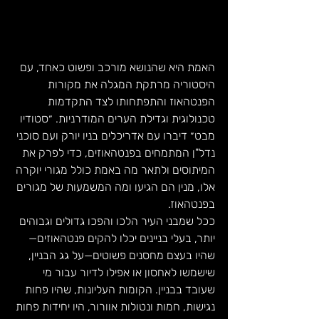
האמת היא שהנושא מורכב ופשוט כאחד, עם 
היסטוריה מרתקת המגלה את מקורות 
הפנטהאוז והתפתחותו לצד התקדמות 
טכנולוגית וגדילת הערים המודרניות. ״סטודיו 
מבט״ דיברו עם אדריכלים בניו יורק ועם סוכני 
נדל"ן המתמחים בפנטהאוזים, כדי לפרק את 
המיתוסים ולתאר מה באמת כולל מגורי יוקרה 
אלו, מנין הם הגיעו ומה המשמעות של מגורים 
בפנטהאוז. 
ככל שמבני העיר הלכו והפכו גדולים וגבוהים 
יותר, בעלי בניינים יכלו להקים פנטהאוזים—
שהיו בעצם מחסנים פשוטים—על גג הבניין, 
שישמשו לאחסון או אפילו לדיור עבור מי 
שעובד בבניין. הקומות העליונות, שהיו פחות 
נגישות, חמות ונטולות אוורור, היו יחידות פחות 