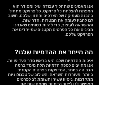
אנו מאמינים שתהליך עבודה יעיל ומסודר הוא
המפתח להצלחת כל פרויקט. כל פרויקט מתחיל
בהבנה מעמיקה של הצרכים והחזון שלכם. חשוב
לנו להבין לעומק את המטרות, הדרישות,
וההשראה לעיצוב, כדי להיות בטוחים שאנחנו
מבינים את כל הפרטים הקטנים שמייחדים את
הפרויקט שלכם.
מה מייחד את ההדמיות שלנו?
איכות ההדמיות שלנו היא בראש סדר העדיפויות.
אנו מחויבים לספק הדמיות תלת מימד ברמה
הגבוהה ביותר, המדויקות בפרטים הקטנים
ביותר ומעוררות השראה. השילוב של טכנולוגיות
מתקדמות, ניסיון עשיר ותשומת לב לפרטים
מאפשר לנו ליצור הדמיות שממחישות את
העיצובים בצורה מציאותית ואמינה. כל הדמיה
שאנו יוצרים עוברת בקרת איכות קפדנית כדי
לוודא שהיא עומדת בסטנדרטים הגבוהים ביותר,
ומספקת ללקוחותינו כלי חזק ומרשים להצגת
הפרויקטים שלהם.
יש לכם פרויקט חדש על