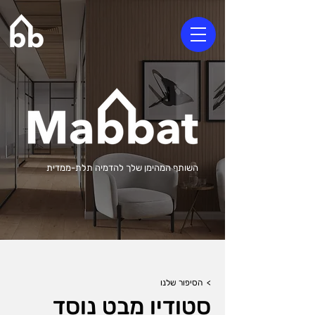
השותף המהימן שלך להדמיה תלת-ממדית
> הסיפור שלנו
סטודיו מבט נוסד