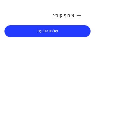
צירוף קובץ
שלחו הודעה
MABBAT STUDIO
NEW YORK
TEL AVIV